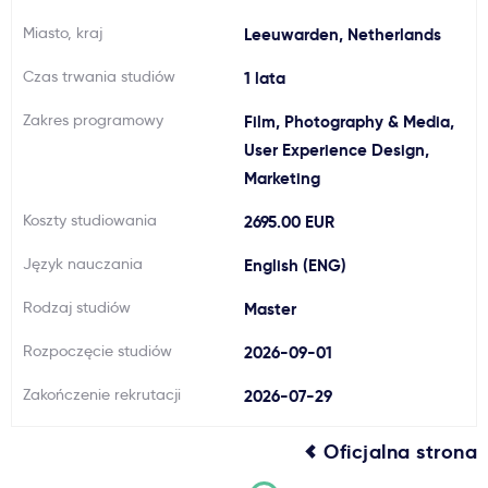
Ważne
Miasto, kraj
Leeuwarden, Netherlands
Czas trwania studiów
1 lata
Usługi
Zakres programowy
Film, Photography & Media,
User Experience Design,
Dlaczego Kastu?
Marketing
Koszty studiowania
2695.00 EUR
Aktualności
Język nauczania
English (ENG)
Rodzaj studiów
Master
Rozpoczęcie studiów
2026-09-01
Zakończenie rekrutacji
2026-07-29
Oficjalna strona