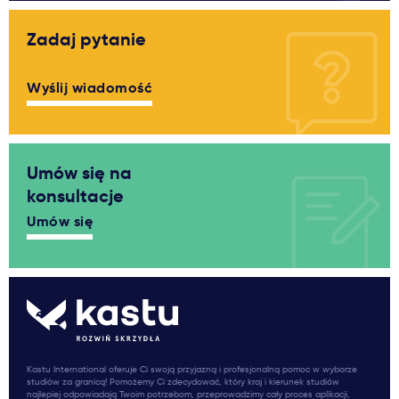
Zadaj pytanie
Wyślij wiadomość
Umów się na
konsultacje
Umów się
Kastu International oferuje Ci swoją przyjazną i profesjonalną pomoc w wyborze
studiów za granicą! Pomożemy Ci zdecydować, który kraj i kierunek studiów
najlepiej odpowiadają Twoim potrzebom, przeprowadzimy cały proces aplikacji,