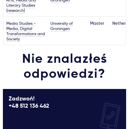
Arts, Media and
Groningen
Literary Studies
(research)
Media Studies -
University of
Master
Netherl
Media, Digital
Groningen
Transformations and
Society
Nie znalazłeś
odpowiedzi?
Zadzwoń!
+48 512 136 462