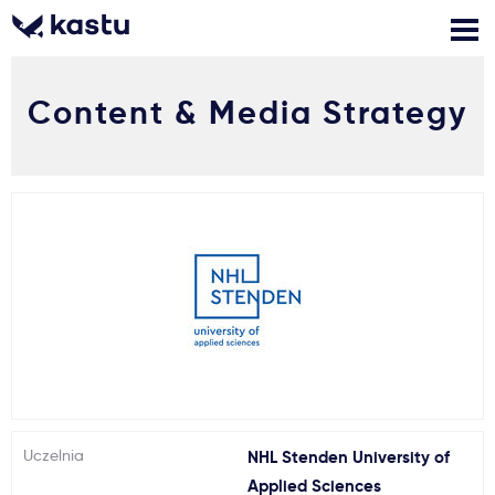
Content & Media Strategy
Zadzwoń
Bezpłatne konsultacje
Kontakt
Zaloguj się
1
Powiadomienia
Formularz aplikacyjny
Gdzie studiować?
Uczelnia
NHL Stenden University of
Jak aplikować?
Applied Sciences