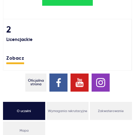
Ważne
Usługi
2
Licencjackie
Dlaczego Kastu?
Zobacz
Aktualności
Oficjalna
strona
O uczelni
Wymagania rekrutacyjne
Zakwaterowanie
Mapa