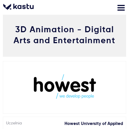
3D Animation - Digital
Zadzwoń
Bezpłatne konsultacje
Kontakt
Arts and Entertainment
Zaloguj się
1
Powiadomienia
Formularz aplikacyjny
Gdzie studiować?
Jak aplikować?
Uczelnia
Howest University of Applied