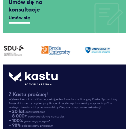
Umów się na
konsultacje
Umów się
Z Kastu prościej!
Wybierz kierunki studiów i wypełnij jeden formularz aplikacyjny Kastu. Sprawdzimy
Twoje dokumenty, wyślemy aplikacje do wybranych uczelni, przypomnimy Ci o
ważnych terminach i przeprowadzimy Cię przez cały proces rekrutacji.
- 20 lat
doświadczenia
- 8 000+
osób dostało się na studia
- 100%
gwarancji przyjęcia*
- 98%
poleca Kastu znajomym