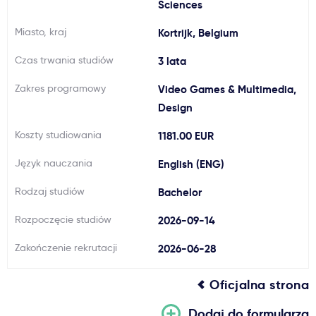
Sciences
Ważne
Miasto, kraj
Kortrijk, Belgium
Czas trwania studiów
Usługi
3 lata
Zakres programowy
Video Games & Multimedia,
Dlaczego Kastu?
Design
Koszty studiowania
1181.00 EUR
Aktualności
Język nauczania
English (ENG)
Rodzaj studiów
Bachelor
Rozpoczęcie studiów
2026-09-14
Zakończenie rekrutacji
2026-06-28
Oficjalna strona
Dodaj do formularza