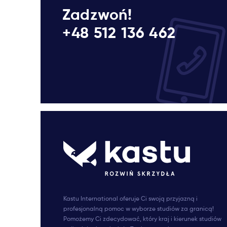
Zadzwoń!
+48 512 136 462
Kastu International oferuje Ci swoją przyjazną i
profesjonalną pomoc w wyborze studiów za granicą!
Pomożemy Ci zdecydować, który kraj i kierunek studiów