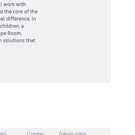
ll work with
d the core of the
l difference. In
children, a
cape Room,
h solutions that
sto
Czesne
Zakończenie