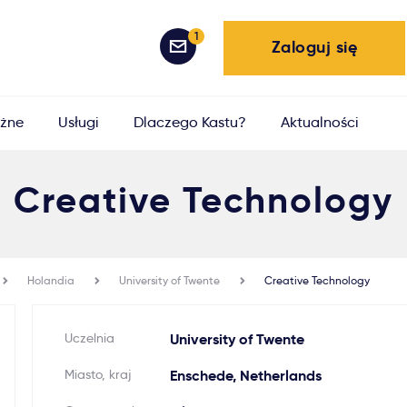
1
Zaloguj się
żne
Usługi
Dlaczego Kastu?
Aktualności
Creative Technology
Holandia
University of Twente
Creative Technology
Uczelnia
University of Twente
Miasto, kraj
Enschede, Netherlands