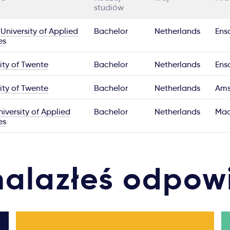
studiów
University of Applied
Bachelor
Netherlands
Ens
es
ity of Twente
Bachelor
Netherlands
Ens
ity of Twente
Bachelor
Netherlands
Ams
iversity of Applied
Bachelor
Netherlands
Maa
es
nalazłeś odpow