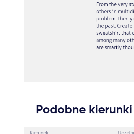
From the very st
others in multid
problem. Then yo
the past, CreaTe
sweatshirt that 
among many other
are smartly thou
Podobne kierunki
Kierunek
Uczeln