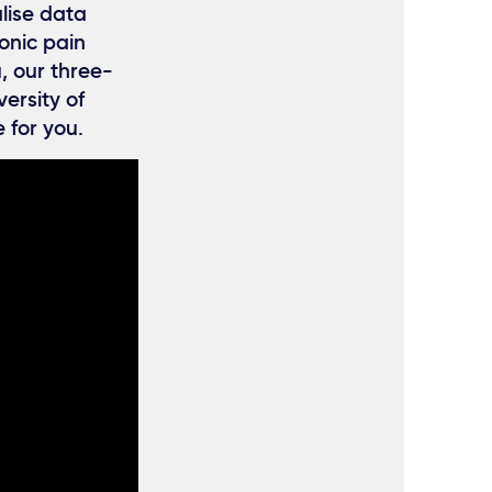
lise data
onic pain
u, our three-
ersity of
e for you.