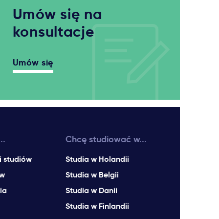
Umów się na
konsultacje
Umów się
..
Chcę studiować w...
i studiów
Studia w Holandii
ów
Studia w Belgii
ia
Studia w Danii
Studia w Finlandii