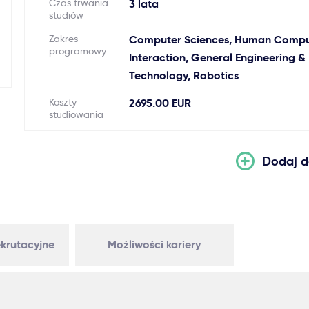
Czas trwania
3 lata
studiów
Zakres
Computer Sciences, Human Compu
programowy
Interaction, General Engineering &
Technology, Robotics
Koszty
2695.00 EUR
studiowania
Dodaj d
krutacyjne
Możliwości kariery