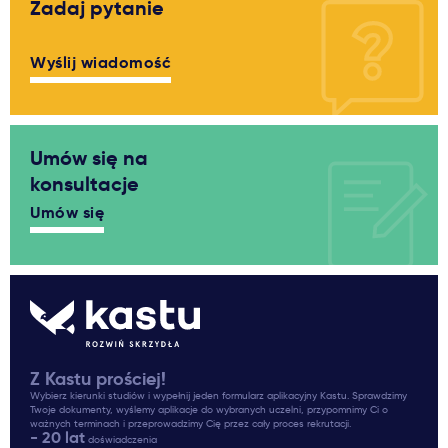
Zadaj pytanie
Wyślij wiadomość
Umów się na
konsultacje
Umów się
Z Kastu prościej!
Wybierz kierunki studiów i wypełnij jeden formularz aplikacyjny Kastu. Sprawdzimy
Twoje dokumenty, wyślemy aplikacje do wybranych uczelni, przypomnimy Ci o
ważnych terminach i przeprowadzimy Cię przez cały proces rekrutacji.
- 20 lat
doświadczenia