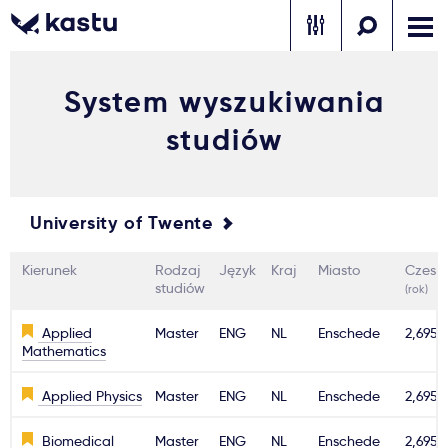
System wyszukiwania
Zadzwoń
Bezpłatne konsultacje
Kontakt
studiów
Zaloguj się
1
University of Twente
Powiadomienia
Kierunek
Rodzaj
Język
Kraj
Miasto
Czesn
Formularz aplikacyjny
studiów
(rok)
Applied
Master
ENG
NL
Enschede
2,695€
Mathematics
Gdzie studiować?
Applied Physics
Master
ENG
NL
Enschede
2,695€
Jak aplikować?
Biomedical
Master
ENG
NL
Enschede
2,695€