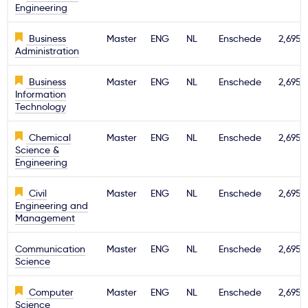
Engineering
Ważne
Business
Master
ENG
NL
Enschede
2,695€
Administration
Usługi
Business
Master
ENG
NL
Enschede
2,695€
Information
Dlaczego Kastu?
Technology
Chemical
Master
ENG
NL
Enschede
2,695€
Aktualności
Science &
Engineering
Civil
Master
ENG
NL
Enschede
2,695€
Engineering and
Management
Communication
Master
ENG
NL
Enschede
2,695€
Science
Computer
Master
ENG
NL
Enschede
2,695€
Science