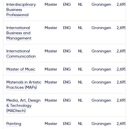
Interdisciplinary
Master
ENG
NL
Groningen
2,695€
Ważne
Business
Professional
Usługi
International
Master
ENG
NL
Groningen
2,695€
Business and
Management
Dlaczego Kastu?
International
Master
ENG
NL
Groningen
2,695€
Communication
Aktualności
Master of Music
Master
ENG
NL
Groningen
2,695€
Materials in Artistic
Master
ENG
NL
Groningen
2,695€
Practices (MAPs)
Media, Art, Design
Master
ENG
NL
Groningen
2,695€
& Technology
(MADtech)
Painting
Master
ENG
NL
Groningen
2,695€