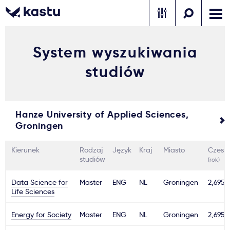
System wyszukiwania
Zadzwoń
Bezpłatne konsultacje
Kontakt
studiów
Zaloguj się
1
Hanze University of Applied Sciences,
Powiadomienia
Groningen
Formularz aplikacyjny
Kierunek
Rodzaj
Język
Kraj
Miasto
Czesn
studiów
(rok)
Data Science for
Gdzie studiować?
Master
ENG
NL
Groningen
2,695€
Life Sciences
Jak aplikować?
Energy for Society
Master
ENG
NL
Groningen
2,695€