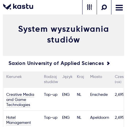
System wyszukiwania
Zadzwoń
Bezpłatne konsultacje
Kontakt
studiów
Zaloguj się
1
Saxion University of Applied Sciences
Powiadomienia
Kierunek
Rodzaj
Język
Kraj
Miasto
Czesn
Formularz aplikacyjny
studiów
(rok)
Creative Media
Top-up
ENG
NL
Enschede
2,695€
and Game
Gdzie studiować?
Technologies
Hotel
Top-up
ENG
NL
Apeldoorn
2,695€
Jak aplikować?
Management