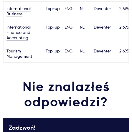
Ważne
International
Top-up
ENG
NL
Deventer
2,695€
Business
Usługi
International
Top-up
ENG
NL
Deventer
2,695€
Finance and
Accounting
Dlaczego Kastu?
Tourism
Top-up
ENG
NL
Deventer
2,695€
Management
Aktualności
Nie znalazłeś
odpowiedzi?
Zadzwoń!