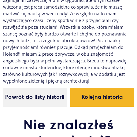
zajmują mi zazwyczaj 5 dni w tygodniu, ale w tym czasie
wliczona jest praca samodzielna co sprawia, że nie muszę
martwić się nauką w weekendy! Ze względu na to mam
wystarczająco czasu, żeby spotkać się z przyjaciółmi czy
rozwijać się poza studiami. Wszystkie osoby, które miałam
szansę poznać były bardzo otwarte i chętne do poznawania
nowych ludzi, a szczególnie obcokrajowców! Poza nauką i
przyjemnościami również pracuję. Odkąd przyjechałam do
Holandii miałam 2 prace dorywcze, w obu znajomość
angielskiego była w pełni wystarczająca. Breda to naprawdę
cudowne miasto studenckie, które oferuje mnóstwo atrakcji
zarówno kulturowych jak i rozrywkowych, a w dodatku jest
wypełnione zielenią i piękną architekturą!
Powrót do listy historii
Kolejna historia
Nie znalazłeś