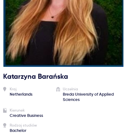
Ważne
Usługi
Dlaczego Kastu?
Aktualności
Katarzyna Barańska
Kraj
Uczelnia
Netherlands
Breda University of Applied
Sciences
Kierunek
Creative Business
Rodzaj studiów
Bachelor