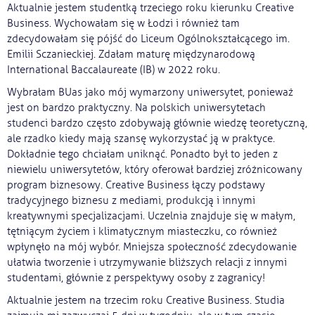
Aktualnie jestem studentką trzeciego roku kierunku Creative
Business. Wychowałam się w Łodzi i również tam
zdecydowałam się pójść do Liceum Ogólnokształcącego im.
Emilii Sczanieckiej. Zdałam maturę międzynarodową
International Baccalaureate (IB) w 2022 roku.
Wybrałam BUas jako mój wymarzony uniwersytet, ponieważ
jest on bardzo praktyczny. Na polskich uniwersytetach
studenci bardzo często zdobywają głównie wiedzę teoretyczną,
ale rzadko kiedy mają szansę wykorzystać ją w praktyce.
Dokładnie tego chciałam uniknąć. Ponadto był to jeden z
niewielu uniwersytetów, który oferował bardziej zróżnicowany
program biznesowy. Creative Business łączy podstawy
tradycyjnego biznesu z mediami, produkcją i innymi
kreatywnymi specjalizacjami. Uczelnia znajduje się w małym,
tętniącym życiem i klimatycznym miasteczku, co również
wpłynęło na mój wybór. Mniejsza społeczność zdecydowanie
ułatwia tworzenie i utrzymywanie bliższych relacji z innymi
studentami, głównie z perspektywy osoby z zagranicy!
Aktualnie jestem na trzecim roku Creative Business. Studia