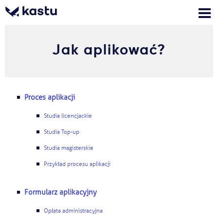
Jak aplikować?
Zadzwoń
Bezpłatne konsultacje
Kontakt
Zaloguj się
Proces aplikacji
1
Powiadomienia
Studia licencjackie
Studia Top-up
Formularz aplikacyjny
Studia magisterskie
Przykład procesu aplikacji
Gdzie studiować?
Formularz aplikacyjny
Jak aplikować?
Opłata administracyjna