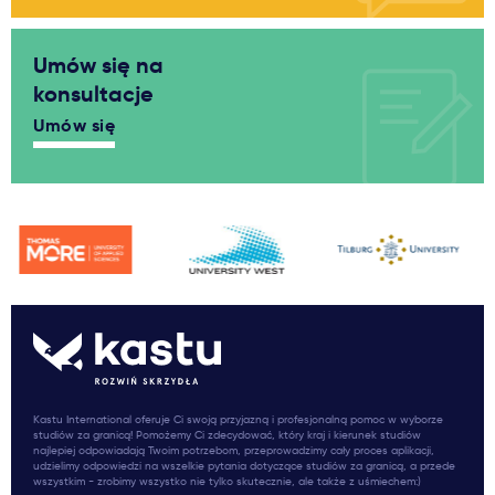
Umów się na
konsultacje
Umów się
Kastu International oferuje Ci swoją przyjazną i profesjonalną pomoc w wyborze
studiów za granicą! Pomożemy Ci zdecydować, który kraj i kierunek studiów
najlepiej odpowiadają Twoim potrzebom, przeprowadzimy cały proces aplikacji,
udzielimy odpowiedzi na wszelkie pytania dotyczące studiów za granicą, a przede
wszystkim - zrobimy wszystko nie tylko skutecznie, ale także z uśmiechem:)