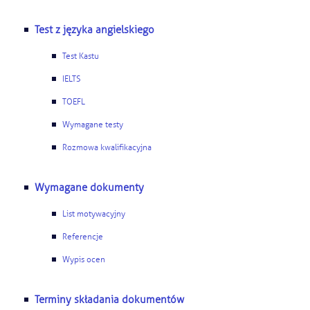
Ważne
Test z języka angielskiego
Test Kastu
Usługi
IELTS
Dlaczego Kastu?
TOEFL
Wymagane testy
Aktualności
Rozmowa kwalifikacyjna
Wymagane dokumenty
List motywacyjny
Referencje
Wypis ocen
Terminy składania dokumentów