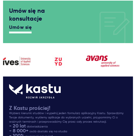
Umów się na
konsultacje
Umów się
Z Kastu prościej!
Wybierz kierunki studiów i wypełnij jeden formularz aplikacyjny Kastu. Sprawdzimy
Twoje dokumenty, wyślemy aplikacje do wybranych uczelni, przypomnimy Ci o
ważnych terminach i przeprowadzimy Cię przez cały proces rekrutacji.
- 20 lat
doświadczenia
- 8 000+
osób dostało się na studia
- 100%