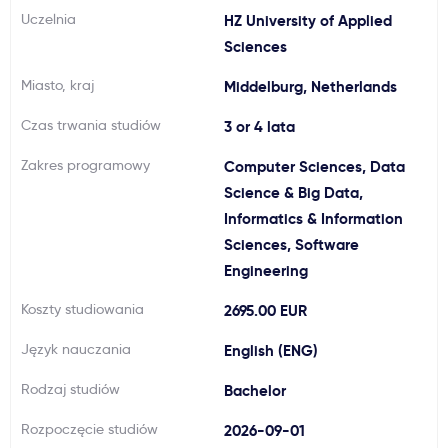
Uczelnia
HZ University of Applied
Ważne
Sciences
Miasto, kraj
Usługi
Middelburg, Netherlands
Czas trwania studiów
3 or 4 lata
Dlaczego Kastu?
Zakres programowy
Computer Sciences, Data
Science & Big Data,
Aktualności
Informatics & Information
Sciences, Software
Engineering
Koszty studiowania
2695.00 EUR
Język nauczania
English (ENG)
Rodzaj studiów
Bachelor
Rozpoczęcie studiów
2026-09-01