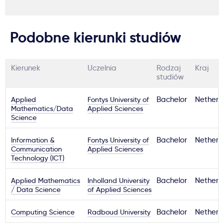
Podobne kierunki studiów
Kierunek
Uczelnia
Rodzaj
Kraj
studiów
Applied
Fontys University of
Bachelor
Netherl
Mathematics/Data
Applied Sciences
Science
Information &
Fontys University of
Bachelor
Netherl
Communication
Applied Sciences
Technology (ICT)
Applied Mathematics
Inholland University
Bachelor
Netherl
/ Data Science
of Applied Sciences
Computing Science
Radboud University
Bachelor
Netherl