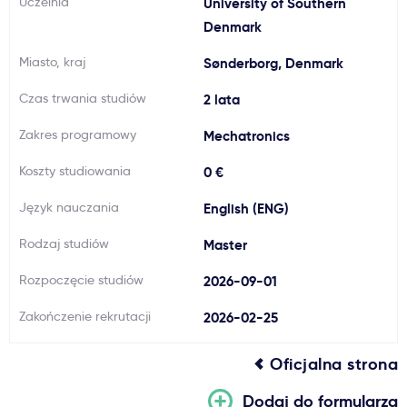
Uczelnia
University of Southern
Ważne
Denmark
Miasto, kraj
Sønderborg, Denmark
Usługi
Czas trwania studiów
2 lata
Dlaczego Kastu?
Zakres programowy
Mechatronics
Koszty studiowania
0 €
Aktualności
Język nauczania
English (ENG)
Rodzaj studiów
Master
Rozpoczęcie studiów
2026-09-01
Zakończenie rekrutacji
2026-02-25
Oficjalna strona
Dodaj do formularza