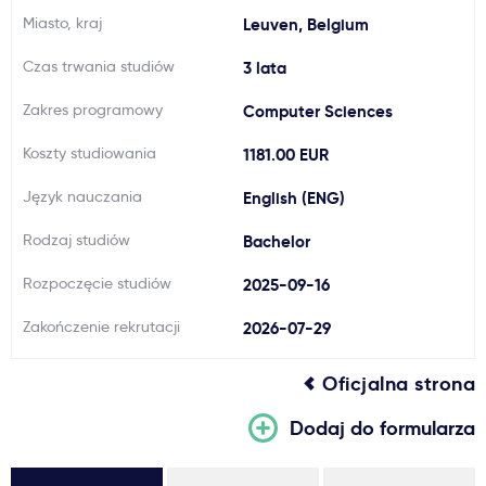
Miasto, kraj
Leuven, Belgium
Ważne
Czas trwania studiów
3 lata
Usługi
Zakres programowy
Computer Sciences
Koszty studiowania
1181.00 EUR
Dlaczego Kastu?
Język nauczania
English (ENG)
Aktualności
Rodzaj studiów
Bachelor
Rozpoczęcie studiów
2025-09-16
Zakończenie rekrutacji
2026-07-29
Oficjalna strona
Dodaj do formularza