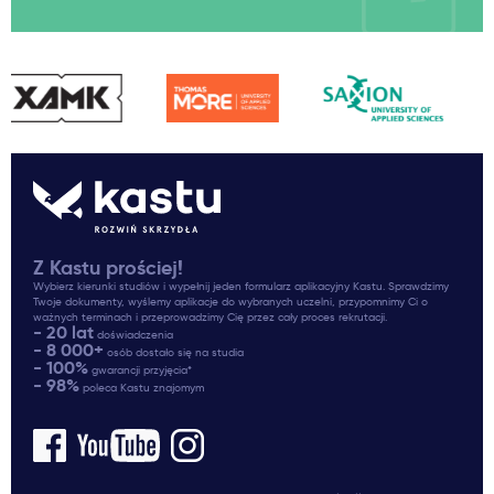
Z Kastu prościej!
Wybierz kierunki studiów i wypełnij jeden formularz aplikacyjny Kastu. Sprawdzimy
Twoje dokumenty, wyślemy aplikacje do wybranych uczelni, przypomnimy Ci o
ważnych terminach i przeprowadzimy Cię przez cały proces rekrutacji.
- 20 lat
doświadczenia
- 8 000+
osób dostało się na studia
- 100%
gwarancji przyjęcia*
- 98%
poleca Kastu znajomym