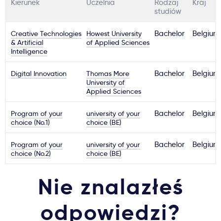
Kierunek
Uczelnia
Rodzaj
Kraj
studiów
Creative Technologies
Howest University
Bachelor
Belgium
& Artificial
of Applied Sciences
Intelligence
Digital Innovation
Thomas More
Bachelor
Belgium
University of
Applied Sciences
Program of your
university of your
Bachelor
Belgium
choice (No.1)
choice (BE)
Program of your
university of your
Bachelor
Belgium
choice (No.2)
choice (BE)
Nie znalazłeś
odpowiedzi?