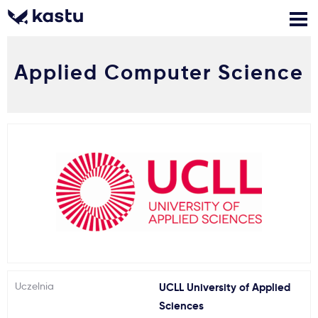
Applied Computer Science
Zadzwoń
Bezpłatne konsultacje
Kontakt
Zaloguj się
1
Powiadomienia
Formularz aplikacyjny
Gdzie studiować?
Uczelnia
UCLL University of Applied
Jak aplikować?
Sciences