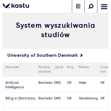
System wyszukiwania
Zadzwoń
Bezpłatne konsultacje
Kontakt
studiów
Zaloguj się
1
University of Southern Denmark
Powiadomienia
Kierunek
Rodzaj
Język
Kraj
Miasto
Czesn
Formularz aplikacyjny
studiów
(rok)
Artificial
Bachelor
ENG
DK
Vejle
0€
Intelligence
Gdzie studiować?
BEng in Electronics
Bachelor
ENG
DK
Sønderborg
0€
Jak aplikować?