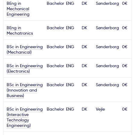
BEng in
Bachelor
ENG
DK
Sønderborg
0€
Ważne
Mechanical
Engineering
Usługi
BEng in
Bachelor
ENG
DK
Sønderborg
0€
Mechatronics
Dlaczego Kastu?
BSc in Engineering
Bachelor
ENG
DK
Sønderborg
0€
(Mechanical)
Aktualności
BSc in Engineering
Bachelor
ENG
DK
Sønderborg
0€
(Electronics)
BSc in Engineering
Bachelor
ENG
DK
Sønderborg
0€
(Innovation and
Business)
BSc in Engineering
Bachelor
ENG
DK
Vejle
0€
(Interactive
Technology
Engineering)