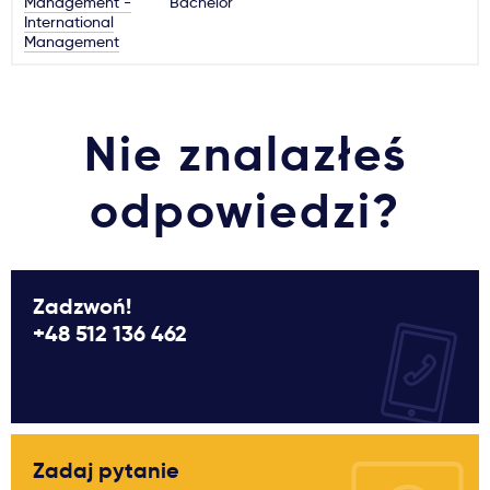
Management -
Bachelor
International
Ważne
Management
Usługi
Nie znalazłeś
Dlaczego Kastu?
odpowiedzi?
Aktualności
Zadzwoń!
+48 512 136 462
Zadaj pytanie