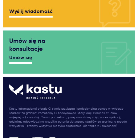
Wyślij wiadomość
Umów się na
konsultacje
Umów się
Kastu International oferuje Ci swoją przyjazną i profesjonalną pomoc w wyborze
studiów za granicą! Pomożemy Ci zdecydować, który kraj i kierunek studiów
najlepiej odpowiadają Twoim potrzebom, przeprowadzimy cały proces aplikacji,
udzielimy odpowiedzi na wszelkie pytania dotyczące studiów za granicą, a przede
wszystkim - zrobimy wszystko nie tylko skutecznie, ale także z uśmiechem:)