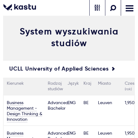
System wyszukiwania
Zadzwoń
Bezpłatne konsultacje
Kontakt
studiów
Zaloguj się
1
UCLL University of Applied Sciences
Powiadomienia
Kierunek
Rodzaj
Język
Kraj
Miasto
Czesn
Formularz aplikacyjny
studiów
(rok)
Business
Advanced
ENG
BE
Leuven
1,950€
Management -
Bachelor
Gdzie studiować?
Design Thinking &
Innovation
Jak aplikować?
Business
Advanced
ENG
BE
Leuven
1,950€