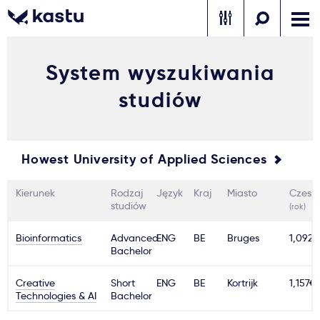
System wyszukiwania
Zadzwoń
Bezpłatne konsultacje
Kontakt
studiów
Zaloguj się
1
Howest University of Applied Sciences
Powiadomienia
Kierunek
Rodzaj
Język
Kraj
Miasto
Czesn
Formularz aplikacyjny
studiów
(rok)
Bioinformatics
Advanced
ENG
BE
Bruges
1,092€
Bachelor
Gdzie studiować?
Creative
Short
ENG
BE
Kortrijk
1,157€
Technologies & AI
Bachelor
Jak aplikować?