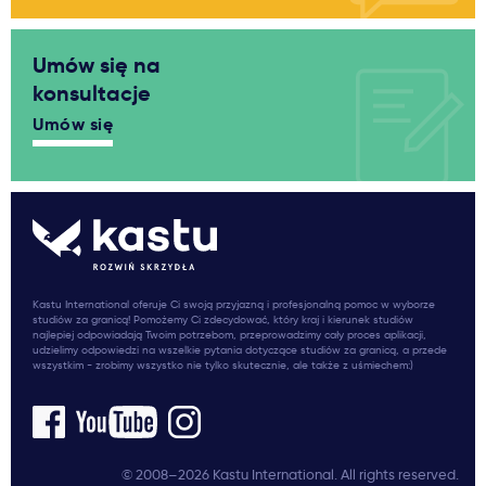
Umów się na
konsultacje
Umów się
Kastu International oferuje Ci swoją przyjazną i profesjonalną pomoc w wyborze
studiów za granicą! Pomożemy Ci zdecydować, który kraj i kierunek studiów
najlepiej odpowiadają Twoim potrzebom, przeprowadzimy cały proces aplikacji,
udzielimy odpowiedzi na wszelkie pytania dotyczące studiów za granicą, a przede
wszystkim - zrobimy wszystko nie tylko skutecznie, ale także z uśmiechem:)
© 2008–2026 Kastu International. All rights reserved.