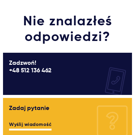
Ważne
Nie znalazłeś
Usługi
odpowiedzi?
Dlaczego Kastu?
Zadzwoń!
Aktualności
+48 512 136 462
Zadaj pytanie
Wyślij wiadomość