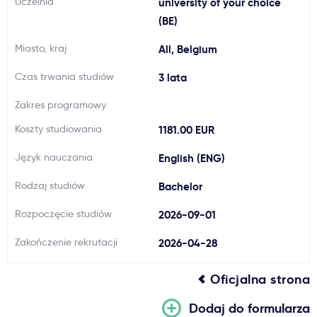
Uczelnia
university of your choice
Ważne
(BE)
Miasto, kraj
All, Belgium
Usługi
Czas trwania studiów
3 lata
Dlaczego Kastu?
Zakres programowy
Koszty studiowania
1181.00 EUR
Aktualności
Język nauczania
English (ENG)
Rodzaj studiów
Bachelor
Rozpoczęcie studiów
2026-09-01
Zakończenie rekrutacji
2026-04-28
Oficjalna strona
Dodaj do formularza