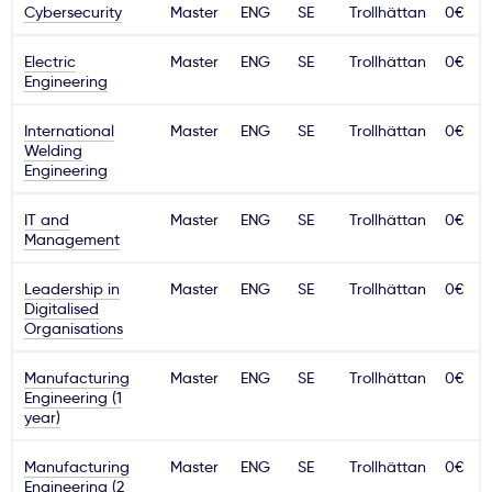
Cybersecurity
Master
ENG
SE
Trollhättan
0€
Ważne
Electric
Master
ENG
SE
Trollhättan
0€
Engineering
Usługi
International
Master
ENG
SE
Trollhättan
0€
Welding
Dlaczego Kastu?
Engineering
IT and
Master
ENG
SE
Trollhättan
0€
Aktualności
Management
Leadership in
Master
ENG
SE
Trollhättan
0€
Digitalised
Organisations
Manufacturing
Master
ENG
SE
Trollhättan
0€
Engineering (1
year)
Manufacturing
Master
ENG
SE
Trollhättan
0€
Engineering (2