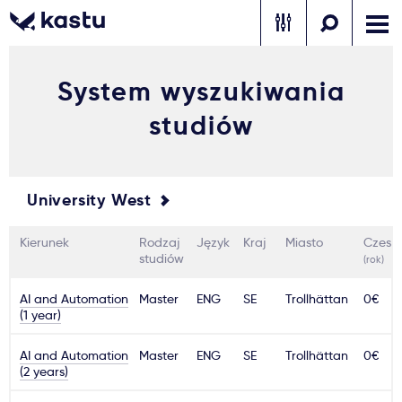
System wyszukiwania
Zadzwoń
Bezpłatne konsultacje
Kontakt
studiów
Zaloguj się
1
University West
Powiadomienia
Kierunek
Rodzaj
Język
Kraj
Miasto
Czesn
Formularz aplikacyjny
studiów
(rok)
AI and Automation
Master
ENG
SE
Trollhättan
0€
(1 year)
Gdzie studiować?
AI and Automation
Master
ENG
SE
Trollhättan
0€
(2 years)
Jak aplikować?