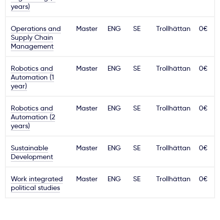
years)
Operations and
Master
ENG
SE
Trollhättan
0€
Supply Chain
Management
Robotics and
Master
ENG
SE
Trollhättan
0€
Automation (1
year)
Robotics and
Master
ENG
SE
Trollhättan
0€
Automation (2
years)
Sustainable
Master
ENG
SE
Trollhättan
0€
Development
Work integrated
Master
ENG
SE
Trollhättan
0€
political studies